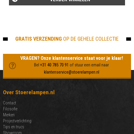
GRATIS VERZENDING
OP DE GEHELE COLLECTIE
VRAGEN? Onze klantenservice staat voor je klaar!
Bel
+31 40 785 70 91
of stuur een email naar
klantenservice@stoerelampen.nl
Over Stoerelampen.nl
Contact
Filosofie
Merken
Projectverlichting
Tips en trucs
Showroom