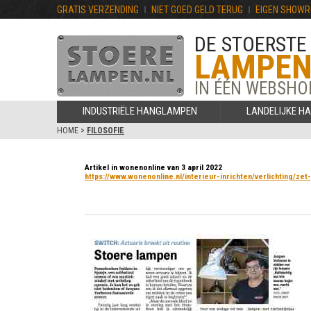
GRATIS VERZENDING
NIET GOED GELD TERUG
EIGEN SHOW
DE STOERSTE
LAMPE
IN ÉÉN WEBSHO
INDUSTRIËLE HANGLAMPEN
LANDELIJKE H
HOME
>
FILOSOFIE
Artikel in wonenonline van 3 april 2022
https://www.wonenonline.nl/interieur-inrichten/verlichting/zet