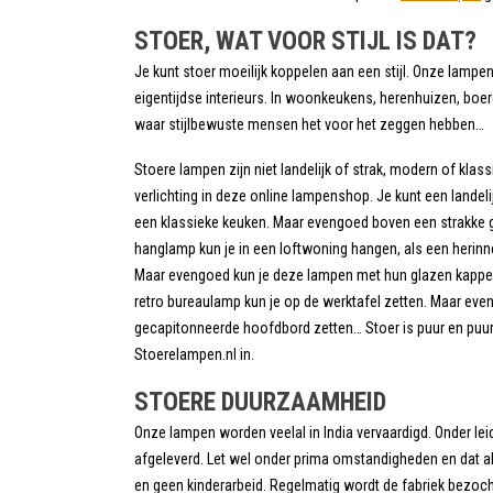
STOER, WAT VOOR STIJL IS DAT?
Je kunt stoer moeilijk koppelen aan een stijl. Onze lampe
eigentijdse interieurs. In woonkeukens, herenhuizen, boerde
waar stijlbewuste mensen het voor het zeggen hebben…
Stoere lampen zijn niet landelijk of strak, modern of klassi
verlichting in deze online lampenshop. Je kunt een land
een klassieke keuken. Maar evengoed boven een strakke gl
hanglamp kun je in een loftwoning hangen, als een herin
Maar evengoed kun je deze lampen met hun glazen kappen
retro bureaulamp kun je op de werktafel zetten. Maar ev
gecapitonneerde hoofdbord zetten… Stoer is puur en puur is
Stoerelampen.nl in.
STOERE DUURZAAMHEID
Onze lampen worden veelal in India vervaardigd. Onder le
afgeleverd. Let wel onder prima omstandigheden en dat a
en geen kinderarbeid. Regelmatig wordt de fabriek bezoch