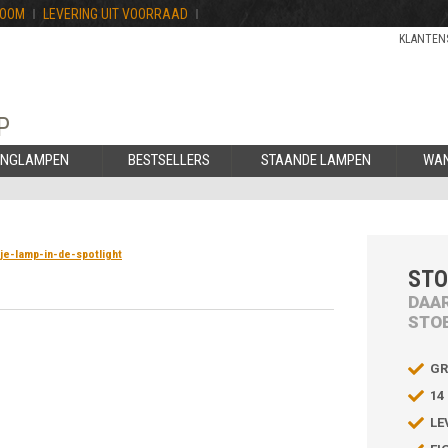
ROOM
LEVERING UIT VOORRAAD
KLANTEN
N
P
ANGLAMPEN
BESTSELLERS
STAANDE LAMPEN
WA
-je-lamp-in-de-spotlight
STO
DAAR
STO
GR
14
LE