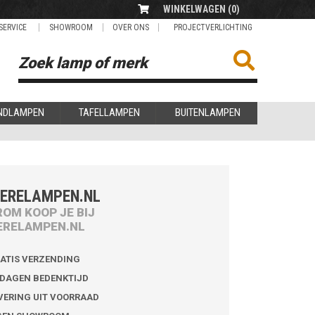
WINKELWAGEN (
0
)
SERVICE
SHOWROOM
OVER ONS
PROJECTVERLICHTING
NDLAMPEN
TAFELLAMPEN
BUITENLAMPEN
ERELAMPEN.NL
OM KOOP JE BIJ
ERELAMPEN.NL
ATIS VERZENDING
 DAGEN BEDENKTIJD
VERING UIT VOORRAAD