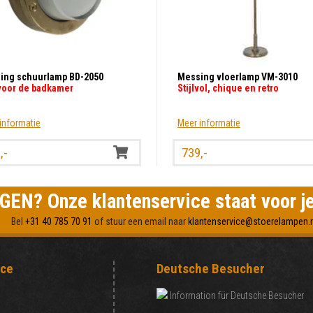
ing schuurlamp BD-2050
Messing vloerlamp VM-3010
voor de badkamer
Stijlvol, chique en retro
informatie
Meer informatie
,-
739,-
EN? Onze klantenservice staat voor je
Bel
+31 40 785 70 91
of stuur een email naar
klantenservice@stoerelampen.n
ice
Deutsche Besucher
Information für Deutsche Besucher