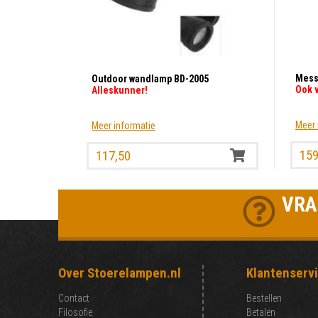
Mess
Outdoor wandlamp BD-2005
Ook 
Alleskunner!
Meer 
Meer informatie
159
117,50
VRAG
Over Stoerelampen.nl
Klantenserv
Contact
Bestellen
Filosofie
Betalen