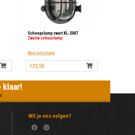
Scheepslamp zwart KL-2007
Zwarte schuurlamp
Meer informatie
123,50
 klaar!
l
Wil je ons volgen?