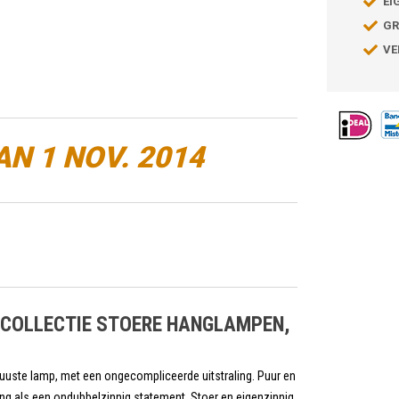
EI
GR
VE
AN 1 NOV. 2014
 COLLECTIE STOERE HANGLAMPEN,
obuuste lamp, met een ongecompliceerde uitstraling. Puur en
hting als een ondubbelzinnig statement. Stoer en eigenzinnig.