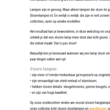
Lampen zijn er genoeg. Maar alleen lampen die stoer én go
Stoerelampen.nl. En eerlijk is eerlijk: die zijn er niet zov
collecties, azen op unieke modellen.
Het resultaat kan je bewonderen, in deze webshop en onze 
ontdek je dat een stoere lamp meer doet dan licht geven. 
die indruk maakt. Dat is pas stoer!
Natuurlijk ben je benieuwd wanneer wij een lamp stoer vin
paar dingen vallen wel op!
Stoere lampen:
• zijn meer of minder herkenbaar geïnspireerd op originel
• zijn vervaardigd van sterk metaal of aluminium;
• hebben stoere details: vleugelmoeren, ijzeren beugels,
• en zijn van hoge kwaliteit.
Op onze zoektochten vinden we vooral stoere hanglampen
onze collectie écht stoere vloerlampen en
wandlampen
g