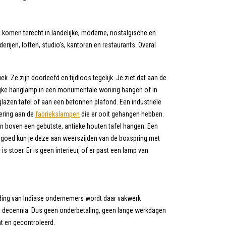
n komen terecht in landelijke, moderne, nostalgische en
rijen, loften, studio’s, kantoren en restaurants. Overal
ek. Ze zijn doorleefd en tijdloos tegelijk. Je ziet dat aan de
elijke hanglamp in een monumentale woning hangen of in
azen tafel of aan een betonnen plafond. Een industriële
nering aan de
fabriekslampen
die er ooit gehangen hebben.
 boven een gebutste, antieke houten tafel hangen. Een
engoed kun je deze aan weerszijden van de boxspring met
 stoer. Er is geen interieur, of er past een lamp van
iding van Indiase ondernemers wordt daar vakwerk
l decennia. Dus geen onderbetaling, geen lange werkdagen
t en gecontroleerd.