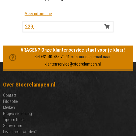
Meer informatie
229,-
VRAGEN? Onze klantenservice staat voor je klaar!
Bel
+31 40 785 70 91
of stuur een email naar
klantenservice@stoerelampen.nl
Over Stoerelampen.nl
Contact
Filosofie
Merken
Projectverlichting
Tips en trucs
Showroom
Leverancier worden?