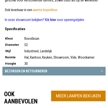
geschikt voor verschillende ruimtes, zowel thuis als op de werkvloer.
Ook leverbaar in een
warme koperkleur
.
In onze showroom bekijken? Klik
hier
voor openingstijden.
Specificaties
Kleur
Roestbruin
Diameter
52
Stijl
Industrieel, Landelijk
Ruimte
Hal, Kantoor, Keuken, Showroom, Vide, Woonkamer
Hoogte
30
BEZORGEN EN RETOURNEREN
OOK
MEER LAMPEN BEKIJKEN
AANBEVOLEN