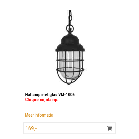
prijs
prijs
was:
is:
159,-.
137,50.
Hallamp met glas VM-1006
Chique mijnlamp.
Meer informatie
169,-