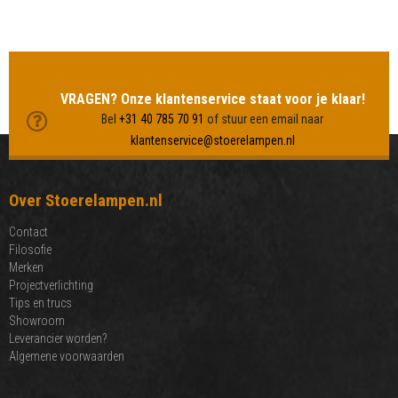
MEER LAMPEN BEKIJKEN
VRAGEN? Onze klantenservice staat voor je klaar!
Bel
+31 40 785 70 91
of stuur een email naar
klantenservice@stoerelampen.nl
Over Stoerelampen.nl
Contact
Filosofie
Merken
Projectverlichting
Tips en trucs
Showroom
Leverancier worden?
Algemene voorwaarden