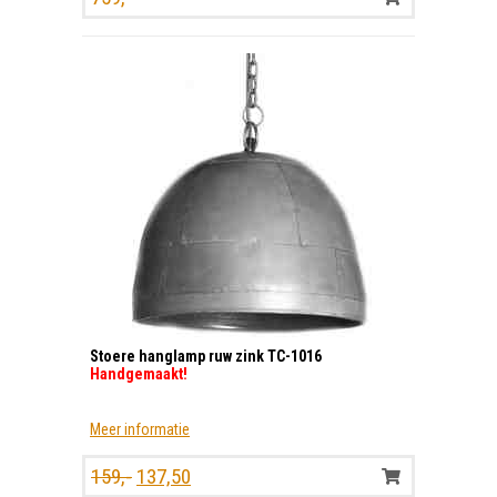
Stoere hanglamp ruw zink TC-1016
Handgemaakt!
Meer informatie
Oorspronkelijke
Huidige
159,-
137,50