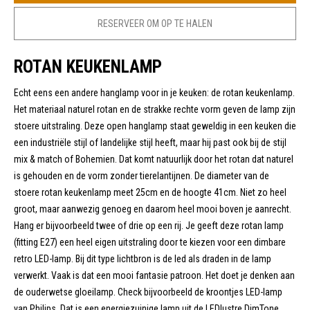
RESERVEER OM OP TE HALEN
ROTAN KEUKENLAMP
Echt eens een andere hanglamp voor in je keuken: de rotan keukenlamp.
Het materiaal naturel rotan en de strakke rechte vorm geven de lamp zijn
stoere uitstraling. Deze open hanglamp staat geweldig in een keuken die
een industriële stijl of landelijke stijl heeft, maar hij past ook bij de stijl
mix & match of Bohemien. Dat komt natuurlijk door het rotan dat naturel
is gehouden en de vorm zonder tierelantijnen. De diameter van de
stoere rotan keukenlamp meet 25cm en de hoogte 41cm. Niet zo heel
groot, maar aanwezig genoeg en daarom heel mooi boven je aanrecht.
Hang er bijvoorbeeld twee of drie op een rij. Je geeft deze rotan lamp
(fitting E27) een heel eigen uitstraling door te kiezen voor een dimbare
retro LED-lamp. Bij dit type lichtbron is de led als draden in de lamp
verwerkt. Vaak is dat een mooi fantasie patroon. Het doet je denken aan
de ouderwetse gloeilamp. Check bijvoorbeeld de kroontjes LED-lamp
van Philips. Dat is een energiezuinige lamp uit de LEDlustre DimTone