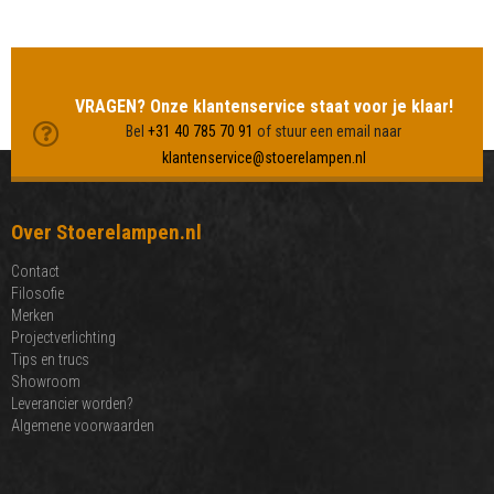
MEER LAMPEN BEKIJKEN
VRAGEN? Onze klantenservice staat voor je klaar!
Bel
+31 40 785 70 91
of stuur een email naar
klantenservice@stoerelampen.nl
Over Stoerelampen.nl
Contact
Filosofie
Merken
Projectverlichting
Tips en trucs
Showroom
Leverancier worden?
Algemene voorwaarden