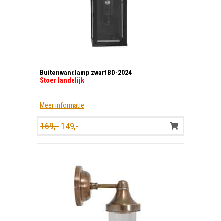
Buitenwandlamp zwart BD-2024
Stoer landelijk
Meer informatie
Oorspronkelijke
Huidige
169,-
149,-
prijs
prijs
was:
is:
169,-.
149,-.