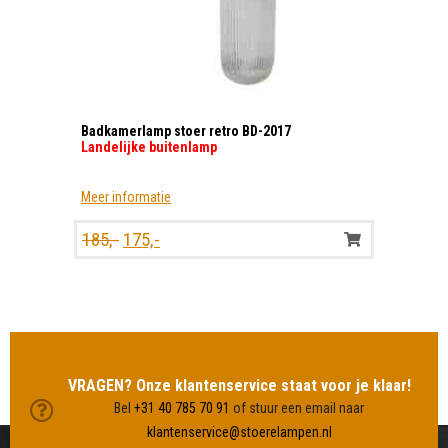
Badkamerlamp stoer retro BD-2017
Landelijke buitenlamp
Meer informatie
Oorspronkelijke
Huidige
185,-
175,-
prijs
prijs
was:
is:
185,-.
175,-.
MEER LAMPEN BEKIJKEN
VRAGEN? Onze klantenservice staat voor je klaar!
Bel
+31 40 785 70 91
of stuur een email naar
klantenservice@stoerelampen.nl