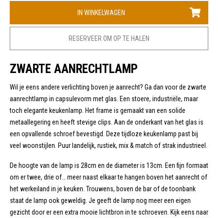
IN WINKELWAGEN
RESERVEER OM OP TE HALEN
ZWARTE AANRECHTLAMP
Wil je eens andere verlichting boven je aanrecht? Ga dan voor de zwarte
aanrechtlamp in capsulevorm met glas. Een stoere, industriële, maar
toch elegante keukenlamp. Het frame is gemaakt van een solide
metaallegering en heeft stevige clips. Aan de onderkant van het glas is
een opvallende schroef bevestigd. Deze tijdloze keukenlamp past bij
veel woonstijlen. Puur landelijk, rustiek, mix & match of strak industrieel.
De hoogte van de lamp is 28cm en de diameter is 13cm. Een fijn formaat
om er twee, drie of… meer naast elkaar te hangen boven het aanrecht of
het werkeiland in je keuken. Trouwens, boven de bar of de toonbank
staat de lamp ook geweldig. Je geeft de lamp nog meer een eigen
gezicht door er een extra mooie lichtbron in te schroeven. Kijk eens naar