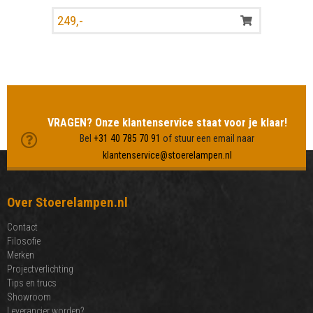
249,-
MEER LAMPEN BEKIJKEN
VRAGEN? Onze klantenservice staat voor je klaar!
Bel
+31 40 785 70 91
of stuur een email naar
klantenservice@stoerelampen.nl
Over Stoerelampen.nl
Contact
Filosofie
Merken
Projectverlichting
Tips en trucs
Showroom
Leverancier worden?