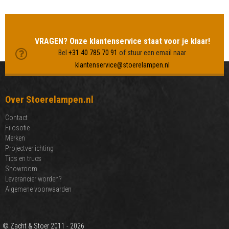
MEER LAMPEN BEKIJKEN
VRAGEN? Onze klantenservice staat voor je klaar!
Bel
+31 40 785 70 91
of stuur een email naar
klantenservice@stoerelampen.nl
Over Stoerelampen.nl
Contact
Filosofie
Merken
Projectverlichting
Tips en trucs
Showroom
Leverancier worden?
Algemene voorwaarden
© Zacht & Stoer 2011 - 2026