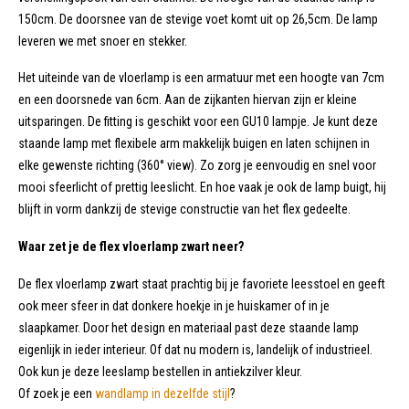
150cm. De doorsnee van de stevige voet komt uit op 26,5cm. De lamp
leveren we met snoer en stekker.
Het uiteinde van de vloerlamp is een armatuur met een hoogte van 7cm
en een doorsnede van 6cm. Aan de zijkanten hiervan zijn er kleine
uitsparingen. De fitting is geschikt voor een GU10 lampje. Je kunt deze
staande lamp met flexibele arm makkelijk buigen en laten schijnen in
elke gewenste richting (360° view). Zo zorg je eenvoudig en snel voor
mooi sfeerlicht of prettig leeslicht. En hoe vaak je ook de lamp buigt, hij
blijft in vorm dankzij de stevige constructie van het flex gedeelte.
Waar zet je de flex vloerlamp zwart neer?
De flex vloerlamp zwart staat prachtig bij je favoriete leesstoel en geeft
ook meer sfeer in dat donkere hoekje in je huiskamer of in je
slaapkamer. Door het design en materiaal past deze staande lamp
eigenlijk in ieder interieur. Of dat nu modern is, landelijk of industrieel.
Ook kun je deze leeslamp bestellen in antiekzilver kleur.
Of zoek je een
wandlamp in dezelfde stijl
?