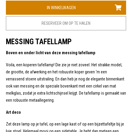
IN WINKELWAGEN
RESERVEER OM OP TE HALEN
MESSING TAFELLAMP
Boven en onder licht van deze messing tafellamp
Voila, een koperen tafellamp! Die zie je niet zoveel. Het strakke model,
de grootte, de afwerking en het robuuste koper geven ‘m een
verrassend stoere uitstraling. En dan heb je nog de elegante binnenkant
ook van messing en de speciale bovenkant met een cirkel van mat
melkglas, zodat je extra lichtschijnsel krijgt. De tafellamp is gemaakt van
een robuuste metaallegering.
Art deco
Zet deze lamp op je tafel, op een lage kast of op een bijzettafeltje bij je
luie stoel. Helemaal mooi op een sidetable. Je hebt dan meteen een