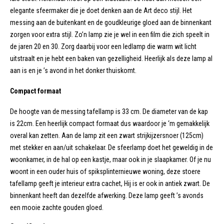
elegante sfeermaker die je doet denken aan de Art deco stijl. Het
messing aan de buitenkant en de goudkleurige gloed aan de binnenkant
zorgen voor extra stijl. Zo’n lamp zie je wel in een film die zich speelt in
de jaren 20 en 30. Zorg daarbij voor een ledlamp die warm wit licht
uitstraalt en je hebt een baken van gezelligheid. Heerlijk als deze lamp al
aan is en je ’s avond in het donker thuiskomt.
Compact formaat
De hoogte van de messing tafellamp is 33 cm. De diameter van de kap
is 22cm. Een heerlijk compact formaat dus waardoor je ‘m gemakkelijk
overal kan zetten. Aan de lamp zit een zwart strijkijzersnoer (125cm)
met stekker en aan/uit schakelaar. De sfeerlamp doet het geweldig in de
woonkamer, in de hal op een kastje, maar ook in je slaapkamer. Of je nu
woont in een ouder huis of spiksplinternieuwe woning, deze stoere
tafellamp geeft je interieur extra cachet, Hij is er ook in antiek zwart. De
binnenkant heeft dan dezelfde afwerking. Deze lamp geeft ’s avonds
een mooie zachte gouden gloed.