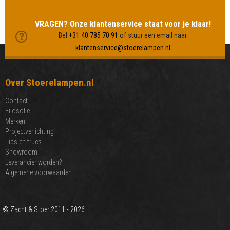
MEER LAMPEN BEKIJKEN
VRAGEN? Onze klantenservice staat voor je klaar!
Bel
+31 40 785 70 91
of stuur een email naar
klantenservice@stoerelampen.nl
Over Stoerelampen.nl
Contact
Filosofie
Merken
Projectverlichting
Tips en trucs
Showroom
Leverancier worden?
Algemene voorwaarden
© Zacht & Stoer 2011 - 2026