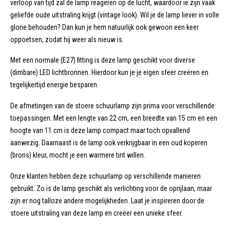
verloop van tijd zal de lamp reageren op de lucht, waardoor ie zijn vaak
geliefde oude uitstraling krijgt (vintage look). Wil je de lamp liever in volle
glorie behouden? Dan kun je hem natuurlijk ook gewoon een keer
oppoetsen, zodat hij weer als nieuw is.
Met een normale (E27) fitting is deze lamp geschikt voor diverse
(dimbare) LED lichtbronnen. Hierdoor kun je je eigen sfeer creëren en
tegelijkertijd energie besparen.
De afmetingen van de stoere schuurlamp zijn prima voor verschillende
toepassingen. Met een lengte van 22 cm, een breedte van 15 cm en een
hoogte van 11 cm is deze lamp compact maar toch opvallend
aanwezig. Daarnaast is de lamp ook verkrijgbaar in een oud koperen
(brons) kleur, mocht je een warmere tint willen.
Onze klanten hebben deze schuurlamp op verschillende manieren
gebruikt. Zo is de lamp geschikt als verlichting voor de oprijlaan, maar
zijn er nog talloze andere mogelijkheden. Laat je inspireren door de
stoere uitstraling van deze lamp en creëer een unieke sfeer.