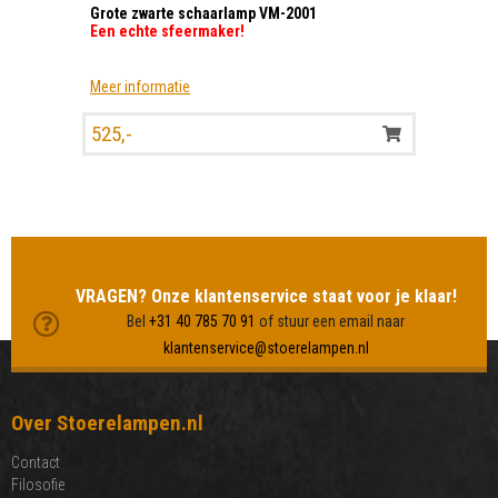
Grote zwarte schaarlamp VM-2001
Een echte sfeermaker!
Meer informatie
525,-
MEER LAMPEN BEKIJKEN
VRAGEN? Onze klantenservice staat voor je klaar!
Bel
+31 40 785 70 91
of stuur een email naar
klantenservice@stoerelampen.nl
Over Stoerelampen.nl
Contact
Filosofie